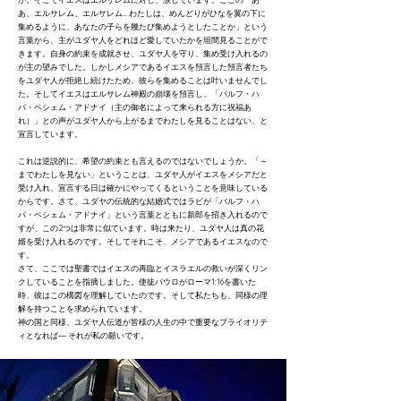
あ、エルサレム、エルサレム… わたしは、めんどりがひなを翼の下に
集めるように、あなたの子らを幾たび集めようとしたことか」という
言葉から、主がユダヤ人をどれほど愛していたかを垣間見ることがで
きます。自身の約束を成就させ、ユダヤ人を守り、集め受け入れるの
が主の望みでした。しかしメシアであるイエスを預言した預言者たち
をユダヤ人が拒絶し続けたため、彼らを集めることは叶いませんでし
た。そしてイエスはエルサレム神殿の崩壊を預言し、「バルフ・ハ
バ・ベシェム・アドナイ（主の御名によって来られる方に祝福あ
れ）」との声がユダヤ人から上がるまでわたしを見ることはない、と
宣言しています。
これは逆説的に、希望の約束とも言えるのではないでしょうか。「～
までわたしを見ない」ということは、ユダヤ人がイエスをメシアだと
受け入れ、宣言する日は確かにやってくるということを意味している
からです。さて、ユダヤの伝統的な結婚式ではラビが「バルフ・ハ
バ・ベシェム・アドナイ」という言葉とともに新郎を招き入れるので
すが、この2つは非常に似ています。時は来たり、ユダヤ人は真の花
婿を受け入れるのです。そしてそれこそ、メシアであるイエスなので
す。
さて、ここでは聖書ではイエスの再臨とイスラエルの救いが深くリン
クしていることを指摘しました。使徒パウロがローマ1:16を書いた
時、彼はこの構図を理解していたのです。そして私たちも、同様の理
解を持つことを求められています。
神の国と同様、ユダヤ人伝道が皆様の人生の中で重要なプライオリテ
ィとなれば― それが私の願いです。