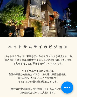
ベイトサムライのビジョン
ベイトサムライは、東京を訪れるイスラエル人を迎え入れ、約
束されたイスラエルの救世主イェシュアの良い知らせを、彼ら
と共有することに専念するゲストハウスです。
ベイトサムライのビジョンは、
自国の家族から離れたイスラエル人達に家庭を提供し、
彼らが迎え入れられることを通して、
イェシュアの愛を受け取ることです。
旅行者の中には何ヶ月も旅行している人もいれば、
旅を始めたばかりの人もいます。
特に金曜日の夜、
彼らは私たちと安息日前夜の夕食をとり、
キドゥシュの要素(ロウソク、ハラーブレッド、ワイン)